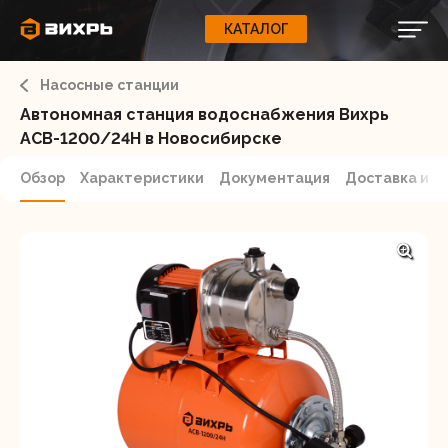
КАТАЛОГ
КАТАЛОГ
0
Свернуть
ВАШ ЗАКАЗ
ВХОД
Корзина
Насосные станции
Вход
Регистрация
Ваша корзина пуста.
ЭЛЕКТРОИНСТРУМЕНТЫ
Автономная станция водоснабжения Вихрь
АСВ-1200/24Н в Новосибирске
О бренде
ИНСТРУМЕНТ
Обзор
Характеристики
Документация
Доставка и о
Блог
Доставка и оплата
НАСОСЫ
Сервис
Контакты
СЕЛЬХОЗТЕХНИКА
Забыли пароль?
ОБОРУДОВАНИЕ