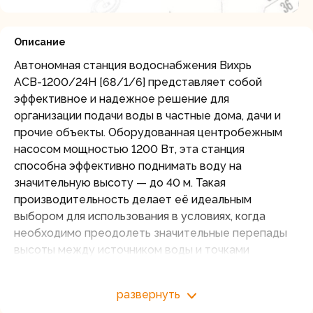
Описание
Автономная станция водоснабжения Вихрь
АСВ-1200/24Н [68/1/6] представляет собой
эффективное и надежное решение для
организации подачи воды в частные дома, дачи и
прочие объекты. Оборудованная центробежным
насосом мощностью 1200 Вт, эта станция
способна эффективно поднимать воду на
значительную высоту — до 40 м. Такая
производительность делает её идеальным
выбором для использования в условиях, когда
необходимо преодолеть значительные перепады
высоты между источником воды и точками
водоразбора.
Насос способен эффективно поднимать воду с
развернуть
глубины до 9 м. Он легко справляется с