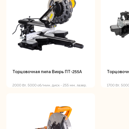
мо
Ру
Торцовочная пила Вихрь ПТ-255А
Торцовочн
2000 Вт, 5000 об/мин, диск - 255 мм, лазер,
1700 Вт, 5000
протяжка
протяжка
Свернуть
СВЕРНУТЬ
Торц
п