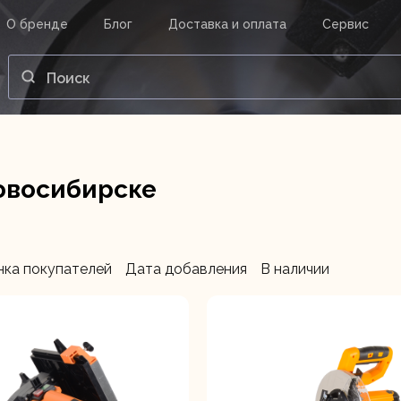
О бренде
Блог
Доставка и оплата
Сервис
ВАШ ЗАКАЗ
ВХОД
Корзина
Ваша корзина пуста.
овосибирске
нструменты
Инструмент
Насосы
нка покупателей
Дата добавления
В наличии