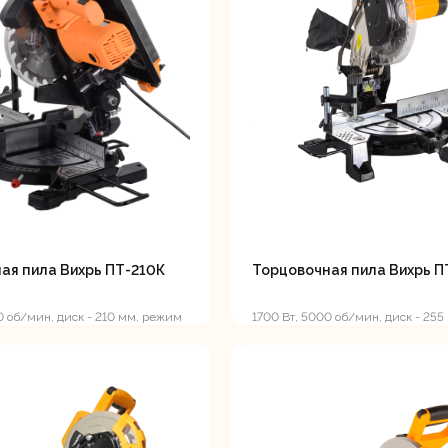
ляторные
Гайковерты
Граверы
поверты
тующие для
Краскопульты
Лобзики
Р
нструмента
ая пила Вихрь ПТ-210К
Торцовочная пила Вихрь П
0 об/мин, диск - 210 мм, режим
1700 Вт, 5000 об/мин, диск - 255
циркулярной пилы
ойные
Отрезные пилы
Перфоратор