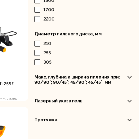
1500
Дисковые пилы
Дрели
1700
Забыли пароль?
2200
Диаметр пильного диска, мм
210
255
305
Миксеры
Многофункциональные
егистрация
инструменты
(реноваторы)
Макс. глубина и ширина пиления при:
90/90°; 90/45°; 45/90°; 45/45°, мм
Т-255Л
 мм, лазер
Лазерный указатель
Протяжка
ы
Рейсмусовые
Сабельные пилы