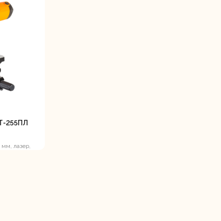
станки
Строительные
Термопистолеты
ие
пылесосы
Т-255ПЛ
 мм, лазер,
Фрезерные
Циркулярные
ые
машины
станки