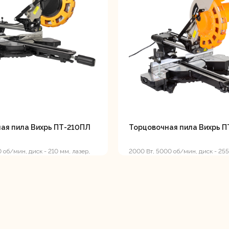
лотки
банки
Сетевые
Степлеры
шуруповерты
электрическ
ая пила Вихрь ПТ-210ПЛ
Торцовочная пила Вихрь П
 об/мин, диск - 210 мм, лазер,
2000 Вт, 5000 об/мин, диск - 255
протяжка
овочные
Точильные станки
Угловые
илы
шлифовальн
машины