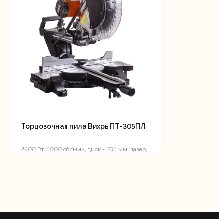
Шлифо
ма
Торцовочная пила Вихрь ПТ-305ПЛ
2200 Вт, 5000 об/мин, диск - 305 мм, лазер,
протяжка