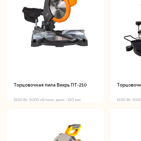
Аккуму
шуру
Комплек
электрои
Торцовочная пила Вихрь ПТ-210
Торцовочн
1500 Вт, 5000 об/мин, диск - 210 мм
1500 Вт, 500
настольной 
Отб