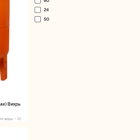
80
Дисковые пилы
Дрели
24
Забыли пароль?
50
Миксеры
Многофункциональные
егистрация
инструменты
(реноваторы)
ак) Вихрь
ие воды – 10
важинного
ы
Рейсмусовые
Сабельные пилы