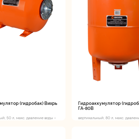
ляторные
Гайковерты
Граверы
поверты
тующие для
Краскопульты
Лобзики
Р
нструмента
мулятор (гидробак) Вихрь
Гидроаккумулятор (гидроб
ГА-80В
ый, 50 л, макс. давление воды –
вертикальный, 80 л, макс. давлен
сть поверхностного насоса до
атм, мощность поверхностного/ск
насоса до...
ойные
Отрезные пилы
Перфоратор