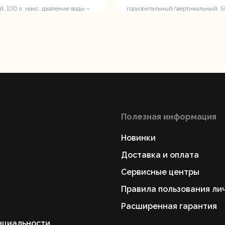
, 100 л, макс. давление воды –
горизонтальный/вертикальный, 50
ость поверхностного/скважинного
давление воды – 8 атм, макс. дав
атм
вальные
Штроборезы
Электрическ
шины
плиткорезы
Полезная информация
Новинки
Доставка и оплата
Сервисные центры
Правила пользования ли
Расширенная гарантия
нциальности