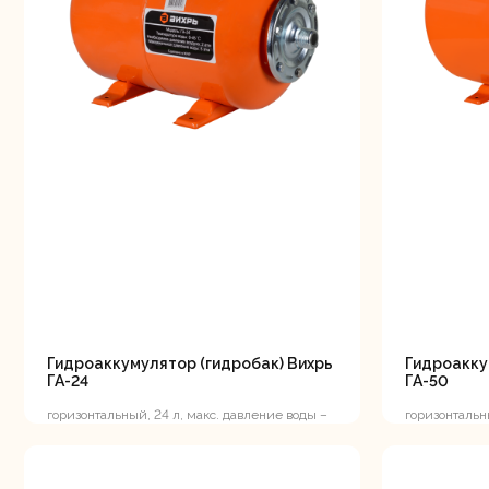
Аккуму
шуру
Комплек
электрои
Гидроаккумулятор (гидробак) Вихрь
Гидроакку
ГА-24
ГА-50
горизонтальный, 24 л, макс. давление воды –
горизонтальн
6 атм, мощность поверхностного насоса до
8 атм, мощно
1000 Вт,...
1500 Вт,...
Отб