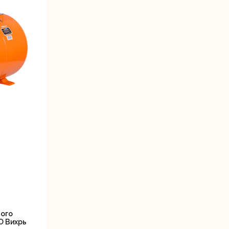
станки
Строительные
Термопистолеты
ие
пылесосы
Фрезерные
Циркулярные
ые
машины
станки
кого
О Вихрь