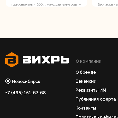
горизонтальный, 100 л, макс. давление воды –
Вертикальный
8 атм, мощность поверхностного/скважинного
10 атм, мощн
насоса до...
насоса до...
Шлифо
ма
О компании
О бренде
Вакансии
Новосибирск
Реквизиты ИМ
+7 (495) 151-67-68
Публичная оферта
Контакты
Политика конфиде