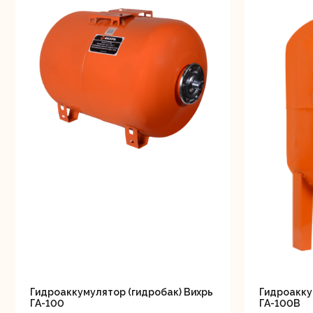
мо
Ру
Свернуть
СВЕРНУТЬ
Торц
п
Гидроаккумулятор (гидробак) Вихрь
Гидроакку
ГА-100
ГА-100В