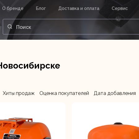
О бренде
Блог
Доставка и оплата
Сервис
ВАШ ЗАКАЗ
ВХОД
Корзина
Ваша корзина пуста.
Новосибирске
нструменты
Инструмент
Насосы
Хиты продаж
Оценка покупателей
Дата добавления