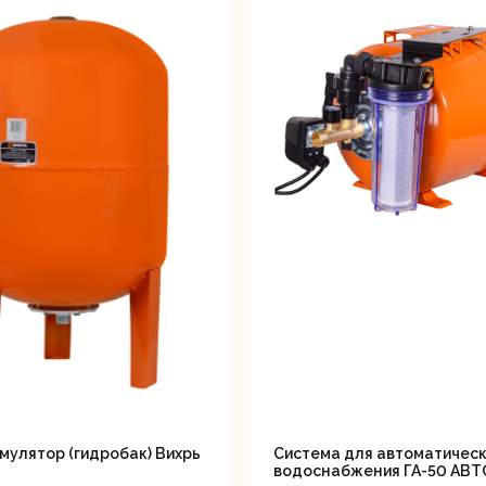
лотки
банки
Сетевые
Степлеры
шуруповерты
электрическ
овочные
Точильные станки
Угловые
илы
шлифовальн
мулятор (гидробак) Вихрь
Система для автоматичес
водоснабжения ГА-50 АВТ
машины