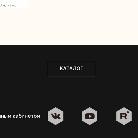
 л, макс.
ление реле 5
ие
КАТАЛОГ
чным кабинетом