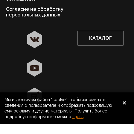
Согласие на обработку
персональных данных
КАТАЛОГ
✖
Новосибирск ваш город?
Да
Выбрать другой город
×
Мы используем файлы "cookie", чтобы запоминать
8 800 500 40 40
Новосибирск
сведения о пользователе и отображать подходящую
ему рекламу и другие материалы. Получить более
Поиск
подробную информацию можно
здесь
.