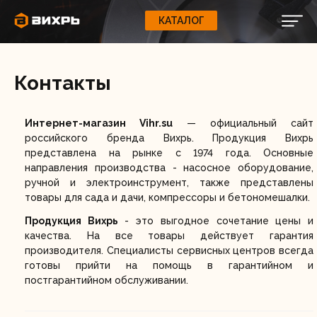
КАТАЛОГ
КАТАЛОГ
0
Свернуть
ВАШ ЗАКАЗ
ВХОД
Корзина
Вход
Регистрация
Ваша корзина пуста.
ЭЛЕКТРОИНСТРУМЕНТЫ
Контакты
О бренде
ИНСТРУМЕНТ
Интернет-магазин Vihr.su
— официальный сайт
Блог
российского бренда Вихрь. Продукция Вихрь
представлена на рынке с 1974 года. Основные
Доставка и оплата
направления производства - насосное оборудование,
НАСОСЫ
ручной и электроинструмент, также представлены
Сервис
товары для сада и дачи, компрессоры и бетономешалки.
Контакты
Продукция
Вихрь
- это выгодное сочетание цены и
СЕЛЬХОЗТЕХНИКА
качества. На все товары действует гарантия
производителя. Специалисты сервисных центров всегда
Забыли пароль?
готовы прийти на помощь в гарантийном и
ОБОРУДОВАНИЕ
постгарантийном обслуживании.