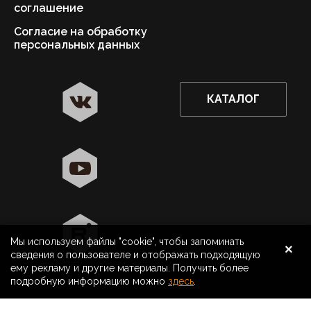
соглашение
Согласие на обработку
персональных данных
КАТАЛОГ
✖
Новосибирск ваш город?
Да
Выбрать другой город
×
Мы используем файлы "cookie", чтобы запоминать
8 800 500 40 40
Новосибирск
сведения о пользователе и отображать подходящую
ему рекламу и другие материалы. Получить более
Поиск
подробную информацию можно
здесь
.