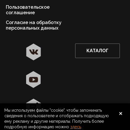
Пользовательское
соглашение
Согласие на обработку
персональных данных
КАТАЛОГ
✖
Новосибирск ваш город?
Да
Выбрать другой город
×
Мы используем файлы "cookie", чтобы запоминать
8 800 500 40 40
Новосибирск
сведения о пользователе и отображать подходящую
ему рекламу и другие материалы. Получить более
Поиск
подробную информацию можно
здесь
.