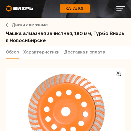
КАТАЛОГ
КАТАЛОГ
0
Свернуть
ВАШ ЗАКАЗ
ВХОД
Корзина
Диски алмазные
Вход
Регистрация
Ваша корзина пуста.
ЭЛЕКТРОИНСТРУМЕНТЫ
Чашка алмазная зачистная, 180 мм, Турбо Вихрь
в Новосибирске
О бренде
ИНСТРУМЕНТ
Обзор
Характеристики
Доставка и оплата
Блог
Доставка и оплата
НАСОСЫ
Сервис
Контакты
СЕЛЬХОЗТЕХНИКА
Забыли пароль?
ОБОРУДОВАНИЕ