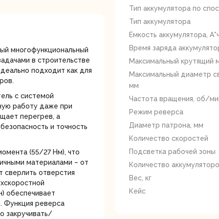
лотки
Тип аккумулятора по спо
Тип аккумулятора
Емкость аккумулятора, А*
Время заряда аккумулятор
ный многофункциональный
задачами в строительстве
Максимальный крутящий 
идеально подходит как для
Максимальный диаметр с
ров.
мм
банки
Сетевые
Степлеры
ель с системой
Частота вращения, об/ми
шуруповерты
электрическ
ную работу даже при
Режим реверса
щает перегрев, а
Диаметр патрона, мм
безопасность и точность
Количество скоростей
Подсветка рабочей зоны
мента (55/27 Нм), что
ичными материалами – от
Количество аккумулятор
т сверлить отверстия
Вес, кг
ухскоростной
Кейс
н) обеспечивает
овочные
Точильные станки
Угловые
. Функция реверса
илы
шлифовальн
машины
о закручивать/