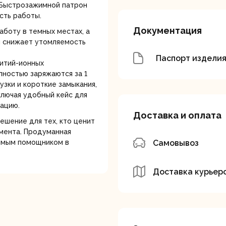
. Быстрозажимной патрон
сть работы.
Документация
боту в темных местах, а
и снижает утомляемость
Паспорт издели
итий-ионных
олностью заряжаются за 1
зки и короткие замыкания,
вальные
Штроборезы
Электрическ
ключая удобный кейс для
шины
плиткорезы
тацию.
Доставка и оплата
ешение для тех, кто ценит
мента. Продуманная
Самовывоз
нимым помощником в
Доставка курьер