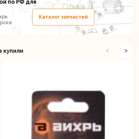
ой по РФ для
хрь
Каталог запчастей
ирске
<
>
е купили