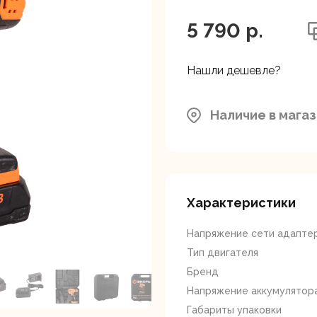
ляторные
Гайковерты
Граверы
поверты
5 790 p.
Нашли дешевле?
Наличие в мага
тующие для
Краскопульты
Лобзики
Р
нструмента
Характеристики
Напряжение сети адаптера
Тип двигателя
Бренд
Напряжение аккумулятора
ойные
Отрезные пилы
Перфоратор
Габариты упаковки