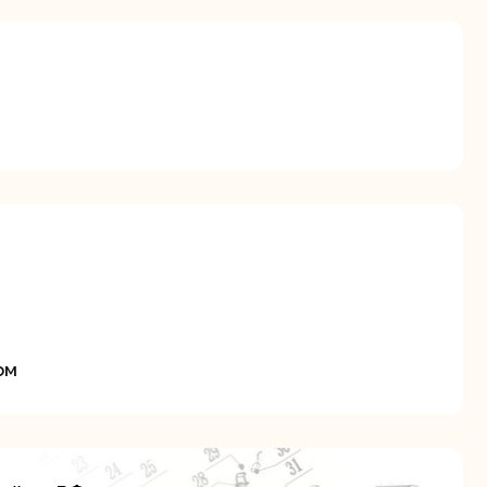
я
ие
ом