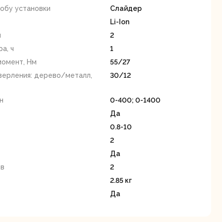
станки
собу установки
Слайдер
Li-Ion
ч
2
а, ч
1
момент, Нм
55/27
верления: дерево/металл,
30/12
Строительные
Термопистолеты
н
0-400; 0-1400
ие
пылесосы
Да
0.8-10
2
Да
ов
2
2.85 кг
Да
Фрезерные
Циркулярные
ые
машины
станки