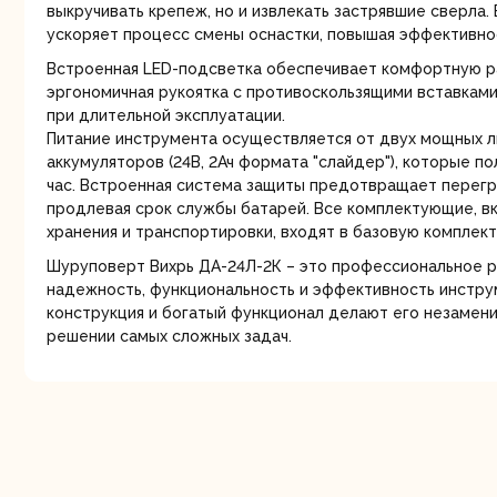
выкручивать крепеж, но и извлекать застрявшие сверла
ускоряет процесс смены оснастки, повышая эффективно
Встроенная LED-подсветка обеспечивает комфортную ра
эргономичная рукоятка с противоскользящими вставкам
при длительной эксплуатации.
Питание инструмента осуществляется от двух мощных л
аккумуляторов (24В, 2Ач формата "слайдер"), которые п
час. Встроенная система защиты предотвращает перегру
Шлифо
продлевая срок службы батарей. Все комплектующие, в
ма
хранения и транспортировки, входят в базовую комплек
Шуруповерт Вихрь ДА-24Л-2К – это профессиональное р
надежность, функциональность и эффективность инстру
конструкция и богатый функционал делают его незаме
решении самых сложных задач.