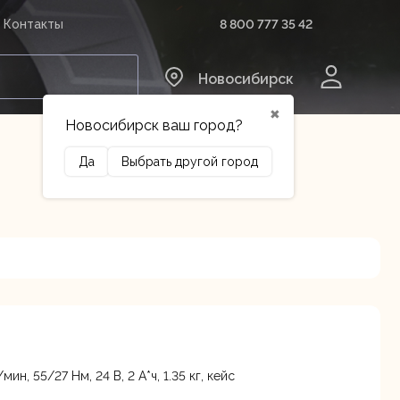
8 800 777 35 42
Контакты
0
Новосибирск
✖
Новосибирск ваш город?
Да
Выбрать другой город
Сельхозтехника
Оборудование
н, 55/27 Нм, 24 В, 2 А*ч, 1.35 кг, кейс
Осталось
е шоссе, 1/4 к8
несколько штук