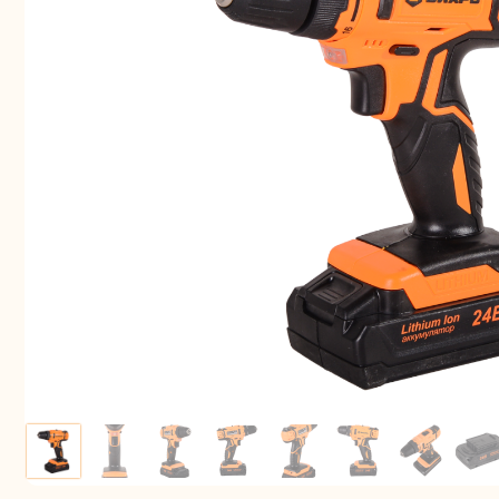
Аккуму
шуру
Комплек
электрои
Отб