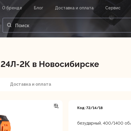
О бренде
Блог
Доставка и оплата
Сервис
ВАШ ЗАКАЗ
ВХОД
Корзина
Ваша корзина пуста.
24Л-2К в Новосибирске
нструменты
Инструмент
Насосы
Доставка и оплата
Код: 72/14/18
безударный, 400/1400 об/ми
Новосибирск, Мочищенско