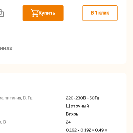
Дисковые пилы
Дрели
Купить
В 1 клик
Забыли пароль?
зинах
Миксеры
Многофункциональные
егистрация
инструменты
(реноваторы)
 питания, В, Гц
220-230В ~50Гц
Щеточный
Вихрь
, В
24
ы
Рейсмусовые
Сабельные пилы
0.192 × 0.192 × 0.49 м