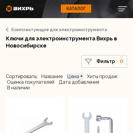
Фильтр
КАТАЛОГ
КАТАЛОГ
0
Свернуть
ВАШ ЗАКАЗ
ВХОД
Корзина
Вход
Регистрация
Комплектующие для электроинструмента
Ваша корзина пуста.
ЭЛЕКТРОИНСТРУМЕНТЫ
Товар в наличии
Ключи для электроинструмента Вихрь в
Да
О бренде
Новосибирске
ИНСТРУМЕНТ
Блог
Фильтр
0
Доставка и оплата
НАСОСЫ
Сортировать:
Название
Цена
Хиты продаж
Сервис
Оценка покупателей
Дата добавления
В наличии
Контакты
СЕЛЬХОЗТЕХНИКА
Забыли пароль?
ОБОРУДОВАНИЕ