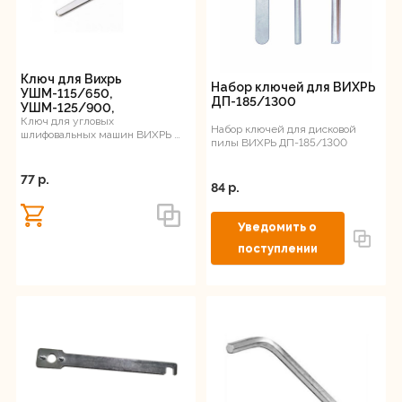
Регистрация
Ключ для Вихрь
Набор ключей для ВИХРЬ
УШМ-115/650,
ДП-185/1300
УШМ-125/900,
УШМ-125/1100,
Ключ для угловых
Набор ключей для дисковой
шлифовальных машин ВИХРЬ ​
УШМ-150/1300 JLW, KEY
пилы ВИХРЬ ДП-185/1300
УШМ-115/650​, УШМ-125/900​,
УШМ-125/1100​,...
77 p.
84 p.