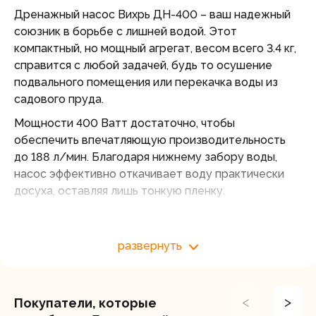
Дренажный насос Вихрь ДН-400 – ваш надежный
союзник в борьбе с лишней водой. Этот
компактный, но мощный агрегат, весом всего 3.4 кг,
справится с любой задачей, будь то осушение
подвального помещения или перекачка воды из
садового пруда.
Мощности 400 Ватт достаточно, чтобы
обеспечить впечатляющую производительность
до 188 л/мин. Благодаря нижнему забору воды,
насос эффективно откачивает воду практически
досуха, оставляя лишь тонкую пленку.
Погружной насос Вихрь ДН-400 способен поднять
воду на высоту до 8 м. Теперь перекачивать воду в
развернуть
емкости, расположенные на возвышенности,
станет проще простого.
Диаметр выходного отверстия 1,5 дюйма
<
>
Покупатели, которые
обеспечивает быстрый и беспрепятственный